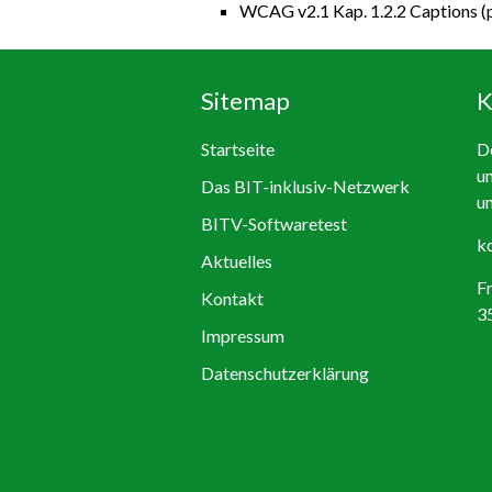
WCAG v2.1 Kap. 1.2.2 Captions (
Sitemap
K
Startseite
De
un
Das BIT-inklusiv-Netzwerk
un
BITV-Softwaretest
ko
Aktuelles
F
Kontakt
3
Impressum
Datenschutzerklärung