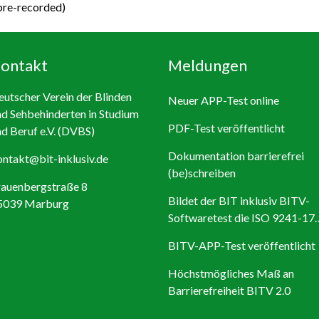
pre-recorded)
ontakt
Meldungen
utscher Verein der Blinden
Neuer APP-Test online
d Sehbehinderten in Studium
PDF-Test veröffentlicht
d Beruf e.V. (DVBS)
Dokumentation barrierefrei
ntakt@bit-inklusiv.de
(be)schreiben
rauenbergstraße 8
Bildet der BIT inklusiv BITV-
5039 Marburg
Softwaretest die ISO 9241-17
ab?
BITV-APP-Test veröffentlicht
Höchstmögliches Maß an
Barrierefreiheit BITV 2.0